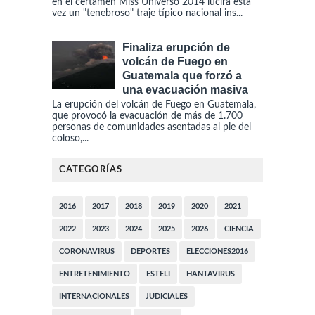
en el certamen Miss Universo 2014 lucirá esta
vez un "tenebroso" traje típico nacional ins...
Finaliza erupción de
volcán de Fuego en
Guatemala que forzó a
una evacuación masiva
La erupción del volcán de Fuego en Guatemala,
que provocó la evacuación de más de 1.700
personas de comunidades asentadas al pie del
coloso,...
CATEGORÍAS
2016
2017
2018
2019
2020
2021
2022
2023
2024
2025
2026
CIENCIA
CORONAVIRUS
DEPORTES
ELECCIONES2016
ENTRETENIMIENTO
ESTELI
HANTAVIRUS
INTERNACIONALES
JUDICIALES