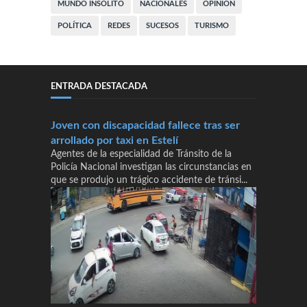
MUNDO INSÓLITO
NACIONALES
OPINIÓN
POLÍTICA
REDES
SUCESOS
TURISMO
ENTRADA DESTACADA
Joven con discapacidad fallece tras ser
arrollado por taxi en Estelí
Agentes de la especialidad de Tránsito de la
Policía Nacional investigan las circunstancias en
que se produjo un trágico accidente de tránsi...