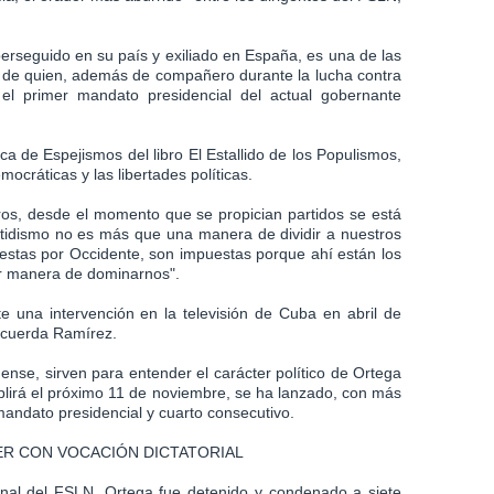
perseguido en su país y exiliado en España, es una de las
 de quien, además de compañero durante la lucha contra
l primer mandato presidencial del actual gobernante
a de Espejismos del libro El Estallido de los Populismos,
ocráticas y las libertades políticas.
os, desde el momento que se propician partidos se está
ipartidismo no es más que una manera de dividir a nuestros
uestas por Occidente, son impuestas porque ahí están los
or manera de dominarnos".
 una intervención en la televisión de Cuba en abril de
ecuerda Ramírez.
üense, sirven para entender el carácter político de Ortega
plirá el próximo 11 de noviembre, se ha lanzado, con más
mandato presidencial y cuarto consecutivo.
ER CON VOCACIÓN DICTATORIAL
nal del FSLN, Ortega fue detenido y condenado a siete