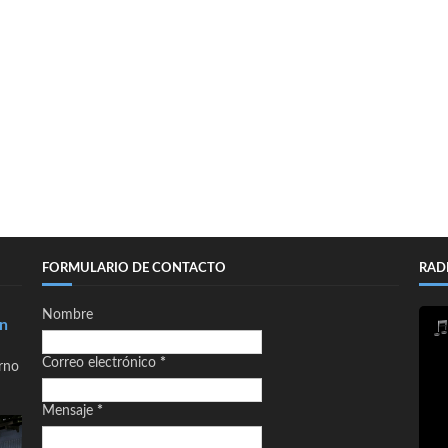
FORMULARIO DE CONTACTO
RAD
Nombre
en
Correo electrónico
*
orno
Mensaje
*