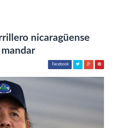
rrillero nicaragüense
a mandar
Facebook