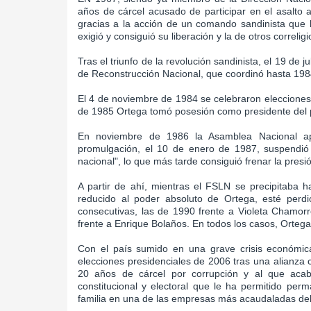
años de cárcel acusado de participar en el asalto 
gracias a la acción de un comando sandinista que 
exigió y consiguió su liberación y la de otros correli
Tras el triunfo de la revolución sandinista, el 19 de 
de Reconstrucción Nacional, que coordinó hasta 198
El 4 de noviembre de 1984 se celebraron elecciones, 
de 1985 Ortega tomó posesión como presidente del 
En noviembre de 1986 la Asamblea Nacional ap
promulgación, el 10 de enero de 1987, suspendió l
nacional", lo que más tarde consiguió frenar la presi
A partir de ahí, mientras el FSLN se precipitaba ha
reducido al poder absoluto de Ortega, esté perdi
consecutivas, las de 1990 frente a Violeta Chamorr
frente a Enrique Bolaños. En todos los casos, Ortega
Con el país sumido en una grave crisis económica 
elecciones presidenciales de 2006 tras una alianza
20 años de cárcel por corrupción y al que acabó
constitucional y electoral que le ha permitido per
familia en una de las empresas más acaudaladas del