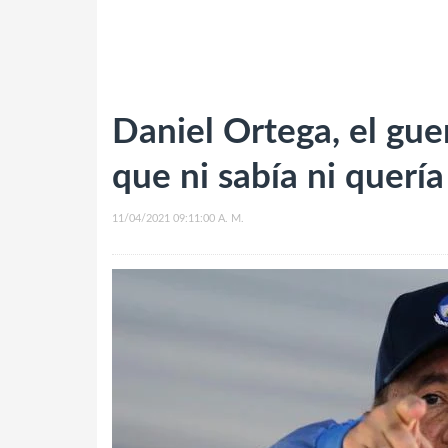
Daniel Ortega, el gue
que ni sabía ni querí
11/04/2021 09:11:00 A. M.