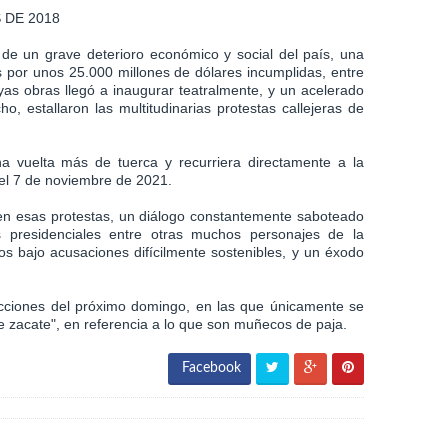
 DE 2018
de un grave deterioro económico y social del país, una
s por unos 25.000 millones de dólares incumplidas, entre
uyas obras llegó a inaugurar teatralmente, y un acelerado
 estallaron las multitudinarias protestas callejeras de
na vuelta más de tuerca y recurriera directamente a la
 del 7 de noviembre de 2021.
 en esas protestas, un diálogo constantemente saboteado
s presidenciales entre otras muchos personajes de la
os bajo acusaciones difícilmente sostenibles, y un éxodo
lecciones del próximo domingo, en las que únicamente se
e zacate", en referencia a lo que son muñecos de paja.
Facebook