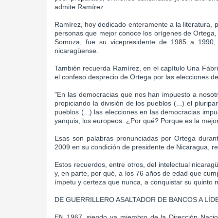
admite Ramírez.
Ramírez, hoy dedicado enteramente a la literatura, 
personas que mejor conoce los orígenes de Ortega,
Somoza, fue su vicepresidente de 1985 a 1990, e
nicaragüense.
También recuerda Ramírez, en el capítulo Una Fábric
el confeso desprecio de Ortega por las elecciones dem
"En las democracias que nos han impuesto a nosotr
propiciando la división de los pueblos (...) el plur
pueblos (...) las elecciones en las democracias imp
yanquis, los europeos. ¿Por qué? Porque es la mej
Esas son palabras pronunciadas por Ortega durante
2009 en su condición de presidente de Nicaragua, r
Estos recuerdos, entre otros, del intelectual nicarag
y, en parte, por qué, a los 76 años de edad que cum
ímpetu y certeza que nunca, a conquistar su quinto 
DE GUERRILLERO ASALTADOR DE BANCOS A LÍD
EN 1967, siendo ya miembro de la Dirección Nacio