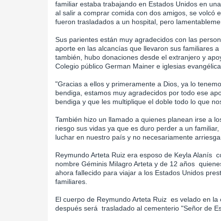
familiar estaba trabajando en Estados Unidos en u
al salir a comprar comida con dos amigos, se volcó el
fueron trasladados a un hospital, pero lamentablement
Sus parientes están muy agradecidos con las person
aporte en las alcancías que llevaron sus familiares a 
también, hubo donaciones desde el extranjero y apoyo
Colegio público German Mainer e iglesias evangélica
"Gracias a ellos y primeramente a Dios, ya lo tenemo
bendiga, estamos muy agradecidos por todo ese apoy
bendiga y que les multiplique el doble todo lo que n
También hizo un llamado a quienes planean irse a l
riesgo sus vidas ya que es duro perder a un familia
luchar en nuestro país y no necesariamente arriesgar 
Reymundo Arteta Ruiz era esposo de Keyla Alanís con
nombre Géminis Milagro Arteta y de 12 años quienes
ahora fallecido para viajar a los Estados Unidos pre
familiares.
El cuerpo de Reymundo Arteta Ruiz es velado en la
después será trasladado al cementerio "Señor de Esq