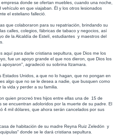
na empresa donde se ofertan muebles, cuando una noche,
 vehículo en que viajaban. Él y los otros lesionados
e el esteliano falleció.
as que colaboraron para su repatriación, brindando su
las calles, colegios, fábricas de tabaco y negocios, así
 de la Alcaldía de Estelí, estudiantes y maestros del
s.
s aquí para darle cristiana sepultura, que Dios me los
o, fue un apoyo grande el que nos dieron, que Dios los
os apoyaron", agradeció su sobrina Itzamara.
os Estados Unidos, a que no lo hagan, que no pongan en
r, es algo que no se le desea a nadie, que busquen como
la vida y perder a su familia.
 quien procreó tres hijos entre ellas una de 15 de
 se encuentran adoloridos por la muerte de su padre. El
stó 4 mil dólares, que ahora serán cancelados por sus
 casa de habitación de su madre Reyna Ruiz Zeledón y
uipulas" donde se le dará cristiana sepultura.