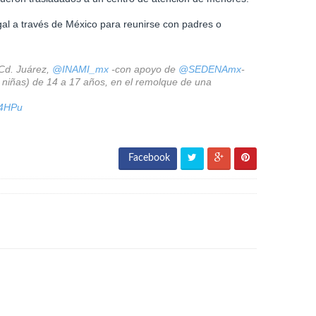
egal a través de México para reunirse con padres o
-Cd. Juárez,
@INAMI_mx
-con apoyo de
@SEDENAmx
-
niñas) de 14 a 17 años, en el remolque de una
74HPu
Facebook