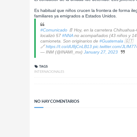
Es habitual que niños crucen la frontera de forma il
familiares ya emigrados a Estados Unidos.
#Comunicado
📄 Hoy, en la carretera Chihuahua
localizó 57
#NNA
no acompañados (43 niños y 14 
camioneta. Son originarios de
#Guatemala
🇬🇹
🔗
https://t.co/dU8jCnLB13
pic.twitter.com/JLfM7
— INM (@INAMI_mx)
January 27, 2023
TAGS
INTERNACIONALES
NO HAY COMENTARIOS