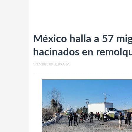
México halla a 57 mi
hacinados en remolq
1/27/2023 09:30:00 A. M.