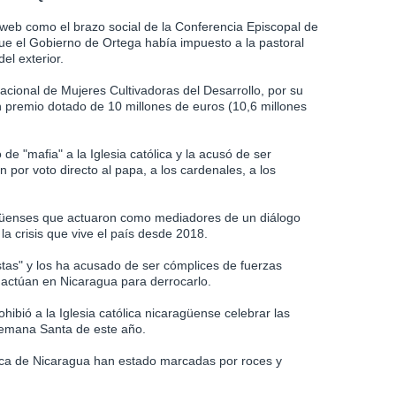
web como el brazo social de la Conferencia Episcopal de
e el Gobierno de Ortega había impuesto a la pastoral
el exterior.
acional de Mujeres Cultivadoras del Desarrollo, por su
un premio dotado de 10 millones de euros (10,6 millones
 de "mafia" a la Iglesia católica y la acusó de ser
an por voto directo al papa, a los cardenales, a los
ragüenses que actuaron como mediadores de un diálogo
la crisis que vive el país desde 2018.
pistas" y los ha acusado de ser cómplices de fuerzas
, actúan en Nicaragua para derrocarlo.
hibió a la Iglesia católica nicaragüense celebrar las
Semana Santa de este año.
tólica de Nicaragua han estado marcadas por roces y