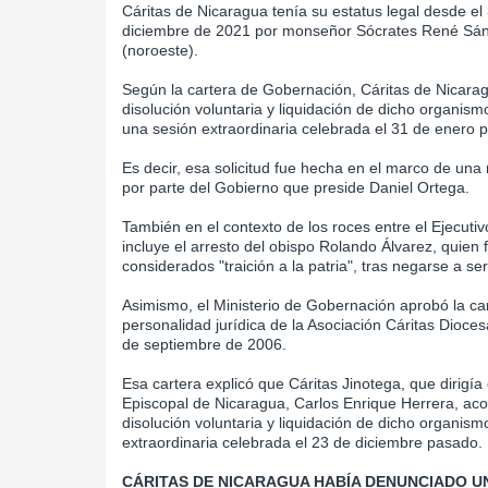
Cáritas de Nicaragua tenía su estatus legal desde e
diciembre de 2021 por monseñor Sócrates René Sánd
(noroeste).
Según la cartera de Gobernación, Cáritas de Nicaragu
disolución voluntaria y liquidación de dicho organi
una sesión extraordinaria celebrada el 31 de enero 
Es decir, esa solicitud fue hecha en el marco de un
por parte del Gobierno que preside Daniel Ortega.
También en el contexto de los roces entre el Ejecutiv
incluye el arresto del obispo Rolando Álvarez, quien
considerados "traición a la patria", tras negarse a se
Asimismo, el Ministerio de Gobernación aprobó la can
personalidad jurídica de la Asociación Cáritas Dioces
de septiembre de 2006.
Esa cartera explicó que Cáritas Jinotega, que dirigía
Episcopal de Nicaragua, Carlos Enrique Herrera, acor
disolución voluntaria y liquidación de dicho organi
extraordinaria celebrada el 23 de diciembre pasado.
CÁRITAS DE NICARAGUA HABÍA DENUNCIADO 