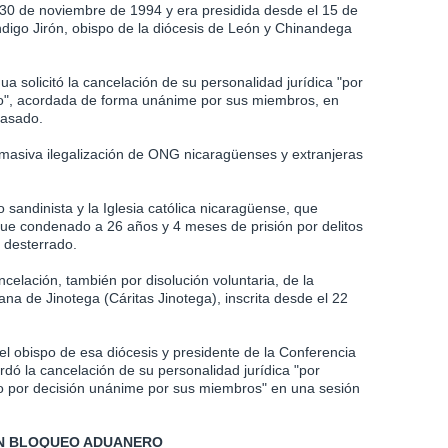
l 30 de noviembre de 1994 y era presidida desde el 15 de
igo Jirón, obispo de la diócesis de León y Chinandega
a solicitó la cancelación de su personalidad jurídica "por
smo", acordada de forma unánime por sus miembros, en
pasado.
a masiva ilegalización de ONG nicaragüenses y extranjeras
o sandinista y la Iglesia católica nicaragüense, que
 fue condenado a 26 años y 4 meses de prisión por delitos
r desterrado.
celación, también por disolución voluntaria, de la
ana de Jinotega (Cáritas Jinotega), inscrita desde el 22
 el obispo de esa diócesis y presidente de la Conferencia
dó la cancelación de su personalidad jurídica "por
smo por decisión unánime por sus miembros" en una sesión
UN BLOQUEO ADUANERO