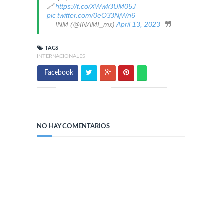
🔗
https://t.co/XWwk3UM05J
pic.twitter.com/0eO33NjWn6
— INM (@INAMI_mx)
April 13, 2023
TAGS
INTERNACIONALES
Facebook
NO HAY COMENTARIOS