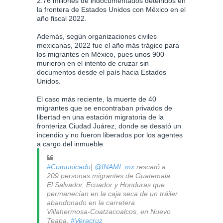
2.76 millones de indocumentados detenidos en
la frontera de Estados Unidos con México en el
año fiscal 2022.
Además, según organizaciones civiles
mexicanas, 2022 fue el año más trágico para
los migrantes en México, pues unos 900
murieron en el intento de cruzar sin
documentos desde el país hacia Estados
Unidos.
El caso más reciente, la muerte de 40
migrantes que se encontraban privados de
libertad en una estación migratoria de la
fronteriza Ciudad Juárez, donde se desató un
incendio y no fueron liberados por los agentes
a cargo del inmueble.
#Comunicado
|
@INAMI_mx
rescató a
209 personas migrantes de Guatemala,
El Salvador, Ecuador y Honduras que
permanecían en la caja seca de un tráiler
abandonado en la carretera
Villahermosa-Coatzacoalcos, en Nuevo
Teapa,
#Veracruz