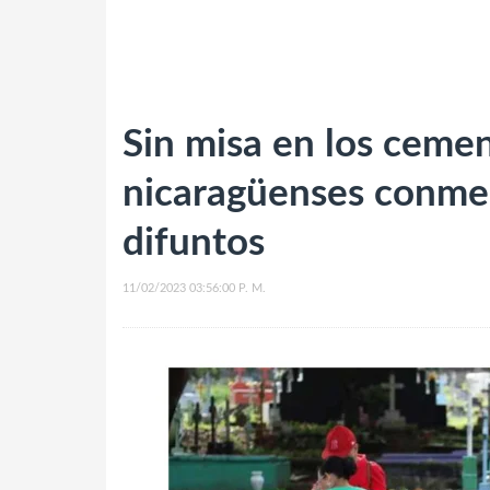
Sin misa en los cemen
nicaragüenses conmem
difuntos
11/02/2023 03:56:00 P. M.