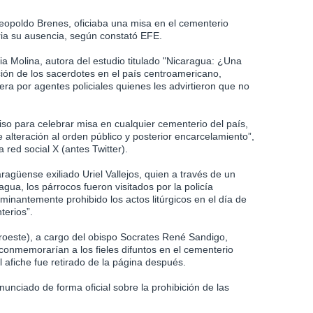
Leopoldo Brenes, oficiaba una misa en el cementerio
ia su ausencia, según constató EFE.
ia Molina, autora del estudio titulado "Nicaragua: ¿Una
ción de los sacerdotes en el país centroamericano,
pera por agentes policiales quienes les advirtieron que no
so para celebrar misa en cualquier cementerio del país,
 alteración al orden público y posterior encarcelamiento”,
 red social X (antes Twitter).
ragüense exiliado Uriel Vallejos, quien a través de un
ua, los párrocos fueron visitados por la policía
rminantemente prohibido los actos litúrgicos en el día de
terios”.
oeste), a cargo del obispo Socrates René Sandigo,
conmemorarían a los fieles difuntos en el cementerio
 afiche fue retirado de la página después.
nciado de forma oficial sobre la prohibición de las