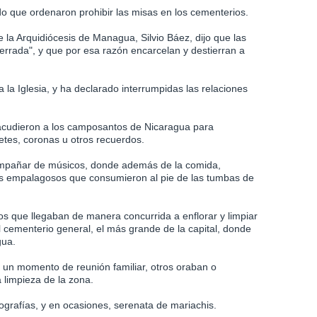
o que ordenaron prohibir las misas en los cementerios.
e la Arquidiócesis de Managua, Silvio Báez, dijo que las
cerrada", y que por esa razón encarcelan y destierran a
 la Iglesia, y ha declarado interrumpidas las relaciones
 acudieron a los camposantos de Nicaragua para
letes, coronas u otros recuerdos.
ompañar de músicos, donde además de la comida,
es empalagosos que consumieron al pie de las tumbas de
 que llegaban de manera concurrida a enflorar y limpiar
l cementerio general, el más grande de la capital, donde
gua.
 un momento de reunión familiar, otros oraban o
 limpieza de la zona.
tografías, y en ocasiones, serenata de mariachis.