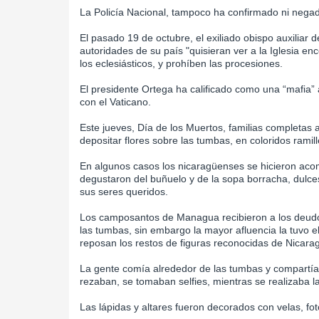
La Policía Nacional, tampoco ha confirmado ni negad
El pasado 19 de octubre, el exiliado obispo auxiliar d
autoridades de su país "quisieran ver a la Iglesia en
los eclesiásticos, y prohíben las procesiones.
El presidente Ortega ha calificado como una “mafia” a
con el Vaticano.
Este jueves, Día de los Muertos, familias completas
depositar flores sobre las tumbas, en coloridos ramil
En algunos casos los nicaragüenses se hicieron ac
degustaron del buñuelo y de la sopa borracha, dulc
sus seres queridos.
Los camposantos de Managua recibieron a los deudos
las tumbas, sin embargo la mayor afluencia la tuvo e
reposan los restos de figuras reconocidas de Nicara
La gente comía alrededor de las tumbas y compartía
rezaban, se tomaban selfies, mientras se realizaba la
Las lápidas y altares fueron decorados con velas, fo