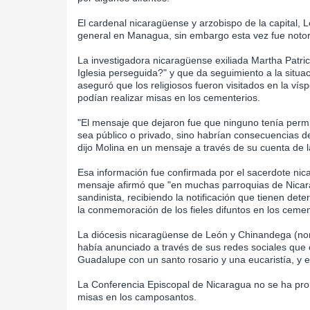
El cardenal nicaragüense y arzobispo de la capital, 
general en Managua, sin embargo esta vez fue notor
La investigadora nicaragüense exiliada Martha Patric
Iglesia perseguida?" y que da seguimiento a la situa
aseguró que los religiosos fueron visitados en la vís
podían realizar misas en los cementerios.
"El mensaje que dejaron fue que ninguno tenía permi
sea público o privado, sino habrían consecuencias de
dijo Molina en un mensaje a través de su cuenta de la
Esa información fue confirmada por el sacerdote nica
mensaje afirmó que "en muchas parroquias de Nicarag
sandinista, recibiendo la notificación que tienen dete
la conmemoración de los fieles difuntos en los cemen
La diócesis nicaragüense de León y Chinandega (nor
había anunciado a través de sus redes sociales que 
Guadalupe con un santo rosario y una eucaristía, y el
La Conferencia Episcopal de Nicaragua no se ha pronu
misas en los camposantos.