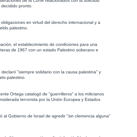
beraciones de la Corte relacionados con la solicitud
 decidido pronto.
obligaciones en virtud del derecho internacional y a
ueblo palestino.
upación, el establecimiento de condiciones para una
nteras de 1967 con un estado Palestino soberano e
declaró "siempre solidario con la causa palestina" y
elo-palestino.
nte Ortega catalogó de "guerrilleros" a los milicianos
nsiderada terrorista por la Unión Europea y Estados
al Gobierno de Israel de agredir "sin clemencia alguna"