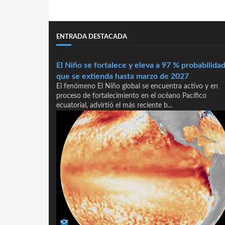
ENTRADA DESTACADA
El Niño se fortalece y eleva a 97 % probabilida
que se extienda hasta marzo de 2027
El fenómeno El Niño global se encuentra activo y en
proceso de fortalecimiento en el océano Pacífico
ecuatorial, advirtió el más reciente b...