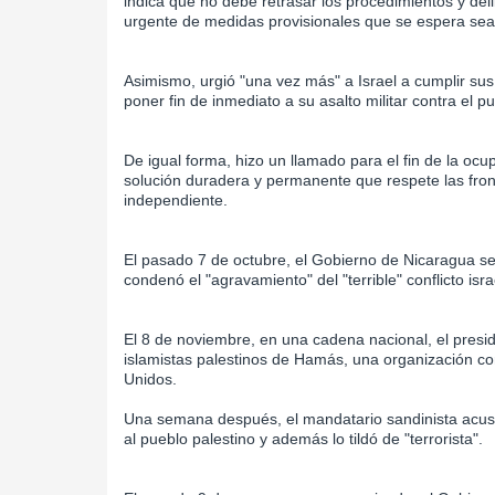
indica que no debe retrasar los procedimientos y deli
urgente de medidas provisionales que se espera sea
Asimismo, urgió "una vez más" a Israel a cumplir sus 
poner fin de inmediato a su asalto militar contra el p
De igual forma, hizo un llamado para el fin de la oc
solución duradera y permanente que respete las fro
independiente.
El pasado 7 de octubre, el Gobierno de Nicaragua se 
condenó el "agravamiento" del "terrible" conflicto isra
El 8 de noviembre, en una cadena nacional, el preside
islamistas palestinos de Hamás, una organización co
Unidos.
Una semana después, el mandatario sandinista acusó 
al pueblo palestino y además lo tildó de "terrorista".