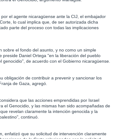
a por el agente nicaragüense ante la CIJ, el embajador
 Corte, lo cual implica que, de ser autorizada dicha
stado parte del proceso con todas las implicaciones
ón sobre el fondo del asunto, y no como un simple
e preside Daniel Ortega "en la liberación del pueblo
el genocidio", de acuerdo con el Gobierno nicaragüense.
 obligación de contribuir a prevenir y sancionar los
 Franja de Gaza, agregó.
 considera que las acciones emprendidas por Israel
tra el Genocidio, y las mismas han sido acompañadas de
 que revelan claramente la intención genocida y la
alestino", continuó.
n, enfatizó que su solicitud de intervención claramente