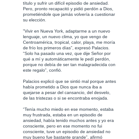
título y sufrir un difícil episodio de ansiedad.
Pero, pronto recapacitó y pidió perdón a Dios,
prometiéndole que jamás volvería a cuestionar
su elección.
"Vivir en Nueva York, adaptarme a un nuevo
lenguaje, un nuevo clima, yo que vengo de
Centroamérica, tropical, calor, playa, me moría
de frío los primeros días”, expresó Palacios.
“Solo ha pasado una vez, que dije Señor por
qué a mí y automáticamente le pedí perdón,
porque no debía de ser tan malagradecida con
este regalo”, confió.
Palacios explicó que se sintió mal porque antes
había prometido a Dios que nunca iba a
quejarse a pesar del cansancio, del desvelo,
de las tristezas o si se encontraba enojada.
“Tenía mucho miedo en ese momento, estaba
muy frustrada, estaba en un episodio de
ansiedad, había tenido muchos antes y yo era
consciente, pero en ese momento no fui
consciente, tuve un episodio de ansiedad no
muy bueno fue bastante grande”, afirmó