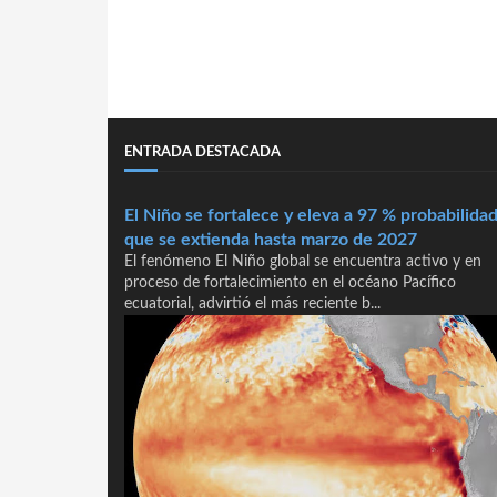
ENTRADA DESTACADA
El Niño se fortalece y eleva a 97 % probabilida
que se extienda hasta marzo de 2027
El fenómeno El Niño global se encuentra activo y en
proceso de fortalecimiento en el océano Pacífico
ecuatorial, advirtió el más reciente b...