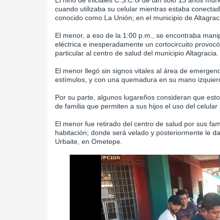
El niño de iniciales C.S.C.G de tan solo 13 años murió
cuando utilizaba su celular mientras estaba conectad
conocido como La Unión; en el municipio de Altagrac
El menor, a eso de la 1:00 p.m., se encontraba mani
eléctrica e inesperadamente un cortocircuito provocó
particular al centro de salud del municipio Altagracia.
El menor llegó sin signos vitales al área de emergenc
estímulos, y con una quemadura en su mano izquierda
Por su parte, algunos lugareños consideran que es
de familia que permiten a sus hijos el uso del celul
El menor fue retirado del centro de salud por sus fam
habitación; donde será velado y posteriormente le da
Urbaite, en Ometepe.