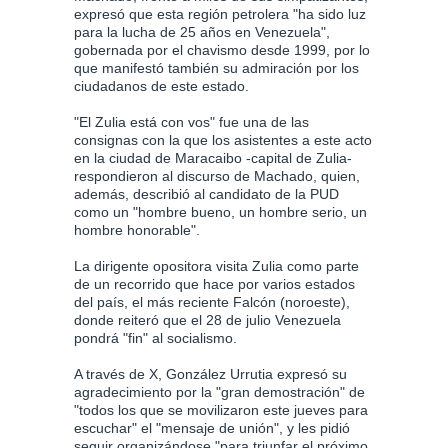
expresó que esta región petrolera "ha sido luz
para la lucha de 25 años en Venezuela",
gobernada por el chavismo desde 1999, por lo
que manifestó también su admiración por los
ciudadanos de este estado.
"El Zulia está con vos" fue una de las
consignas con la que los asistentes a este acto
en la ciudad de Maracaibo -capital de Zulia-
respondieron al discurso de Machado, quien,
además, describió al candidato de la PUD
como un "hombre bueno, un hombre serio, un
hombre honorable".
La dirigente opositora visita Zulia como parte
de un recorrido que hace por varios estados
del país, el más reciente Falcón (noroeste),
donde reiteró que el 28 de julio Venezuela
pondrá "fin" al socialismo.
A través de X, González Urrutia expresó su
agradecimiento por la "gran demostración" de
"todos los que se movilizaron este jueves para
escuchar" el "mensaje de unión", y les pidió
seguir organizándose "para triunfar el próximo