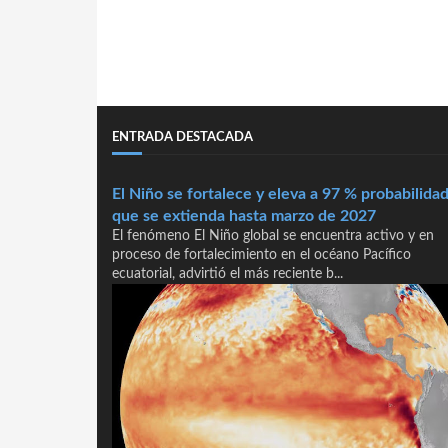
ENTRADA DESTACADA
El Niño se fortalece y eleva a 97 % probabilida
que se extienda hasta marzo de 2027
El fenómeno El Niño global se encuentra activo y en
proceso de fortalecimiento en el océano Pacífico
ecuatorial, advirtió el más reciente b...