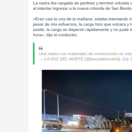
La rastra iba cargada de perlines y terminó volcada 
al intentar ingresar a la nueva rotonda de San Benit
«Eran casi la una de la mañana, estaba intentando i
pesar de mis esfuerzos, la carga hizo que volcara y 
aceite, la carga se dispersó rápidamente y no pude e
hora»; dijo el conductor.
Una rastra con materiales de construcción se vol
— LA VOZ DEL NORTE (@lavozdelnorteNi)
July 