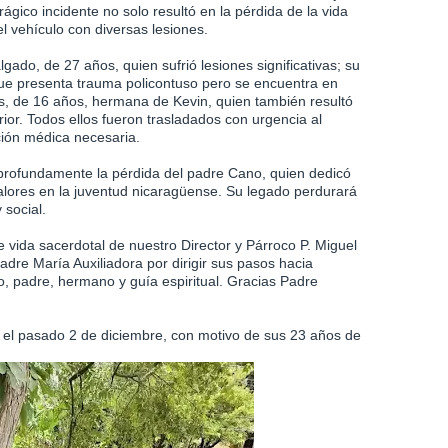
ágico incidente no solo resultó en la pérdida de la vida
l vehículo con diversas lesiones.
ado, de 27 años, quien sufrió lesiones significativas; su
ue presenta trauma policontuso pero se encuentra en
as, de 16 años, hermana de Kevin, quien también resultó
ior. Todos ellos fueron trasladados con urgencia al
ción médica necesaria.
rofundamente la pérdida del padre Cano, quien dedicó
s valores en la juventud nicaragüense. Su legado perdurará
y social.
 vida sacerdotal de nuestro Director y Párroco P. Miguel
re María Auxiliadora por dirigir sus pasos hacia
, padre, hermano y guía espiritual. Gracias Padre
el pasado 2 de diciembre, con motivo de sus 23 años de