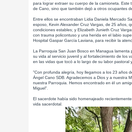
para lograr extraer su cuerpo de la camioneta. Este tr
de Cano, sino que también dejó a otros ocupantes de
Entre ellos se encontraban Lidia Daniela Mercado Salg
esposo, Kevin Alexander Cruz Vargas, de 25 años, q
condiciones estables; y Elizabeth Junieth Cruz Varg
con trauma policontuso y una herida en el labio super
Hospital Gaspar García Laviana, para recibir la aten
La Parroquia San Juan Bosco en Managua lamenta p
su vida al servicio juvenil y al fortalecimiento de lo
en las vidas que tocó a lo largo de su labor pastoral 
"Con profunda alegría, hoy llegamos a los 23 años de
Ángel Cano SDB. Agradecemos a Dios y a nuestra Mad
nuestra Parroquia. Hemos encontrado en él un amigo
Miguel".
El sacerdote había sido homenajeado recientemente 
vida sacerdotal.