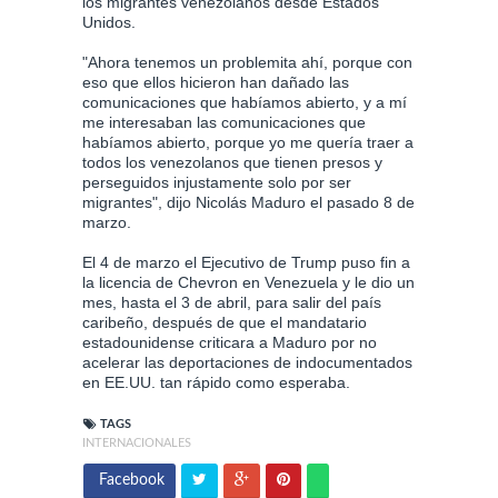
los migrantes venezolanos desde Estados
Unidos.
"Ahora tenemos un problemita ahí, porque con
eso que ellos hicieron han dañado las
comunicaciones que habíamos abierto, y a mí
me interesaban las comunicaciones que
habíamos abierto, porque yo me quería traer a
todos los venezolanos que tienen presos y
perseguidos injustamente solo por ser
migrantes", dijo Nicolás Maduro el pasado 8 de
marzo.
El 4 de marzo el Ejecutivo de Trump puso fin a
la licencia de Chevron en Venezuela y le dio un
mes, hasta el 3 de abril, para salir del país
caribeño, después de que el mandatario
estadounidense criticara a Maduro por no
acelerar las deportaciones de indocumentados
en EE.UU. tan rápido como esperaba.
TAGS
INTERNACIONALES
Facebook