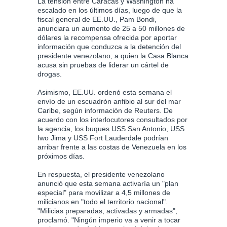
La tensión entre Caracas y Washington ha
escalado en los últimos días, luego de que la
fiscal general de EE.UU., Pam Bondi,
anunciara un aumento de 25 a 50 millones de
dólares la recompensa ofrecida por aportar
información que conduzca a la detención del
presidente venezolano, a quien la Casa Blanca
acusa sin pruebas de liderar un cártel de
drogas.
Asimismo, EE.UU. ordenó esta semana el
envío de un escuadrón anfibio al sur del mar
Caribe, según información de Reuters. De
acuerdo con los interlocutores consultados por
la agencia, los buques USS San Antonio, USS
Iwo Jima y USS Fort Lauderdale podrían
arribar frente a las costas de Venezuela en los
próximos días.
En respuesta, el presidente venezolano
anunció que esta semana activaría un "plan
especial" para movilizar a 4,5 millones de
milicianos en "todo el territorio nacional".
"Milicias preparadas, activadas y armadas",
proclamó. "Ningún imperio va a venir a tocar