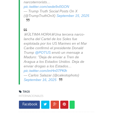
narcoterrorists…
pic.twitter.com/xede9v0GON
— Trump Truth Social Posts On X
(@TrumpTruthOnX)
September 15, 2025
🚨ÚLTIMA HORA🚨Una tercera narco-
lancha del Cartel de los Soles fue
explotada por los US Marines en el Mar
Caribe confirmó el presidente Donald
Trump
@POTUS
envió un mensaje a
Maduro: "Deja de enviar a Tren de
Aragua a los Estados Unidos. Deja de
enviar drogas a los Estados…
pic.twitter.com/imHn07PKlh
— Carlos Salazar (@calestophoto)
September 16, 2025
TAGS
INTERNACIONALES
Facebook