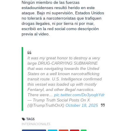
Ningún miembro de las fuerzas
estadounidenses resultó herido en este
ataque. Bajo mi supervisión, Estados Unidos
no tolerará a narcoterroristas que trafiquen
drogas ilegales, ni por tierra ni por mar,
escribió en la red social como descripción
previa al video.
It was my great honor to destroy a very
large DRUG-CARRYING SUBMARINE
that was navigating towards the United
States on a well known narcotrafficking
transit route. U.S. Intelligence confirmed
this vessel was loaded up with mostly
Fentanyl, and other illegal narcotics.
There were…
pic.twitter.com/Do3yoqbYdr
— Trump Truth Social Posts On X
(@TrumpTruthOnX)
October 18, 2025
TAGS
INTERNACIONALES