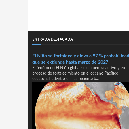
ENTRADA DESTACADA
El Niño se fortalece y eleva a 97 % probabilida
que se extienda hasta marzo de 2027
El fenómeno El Niño global se encuentra activo y en
proceso de fortalecimiento en el océano Pacífico
ecuatorial, advirtió el más reciente b...