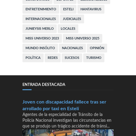
ENTRETENIMIENTO
ESTELI
HANTAVIRUS
INTERNACIONALES
JUDICIALES
JUNIEYSIS MERLO
LOCALES
MISS UNIVERSO 2023
MISS UNIVERSO 2025
MUNDO INSÓLITO
NACIONALES
OPINIÓN
POLÍTICA
REDES
SUCESOS
TURISMO
ENTRADA DESTACADA
Joven con discapacidad fallece tras ser
arrollado por taxi en Estelí
Agentes de la especialidad de Tránsito de la
Policía Nacional investigan las circunstancias en
que se produjo un trágico accidente de tránsi...