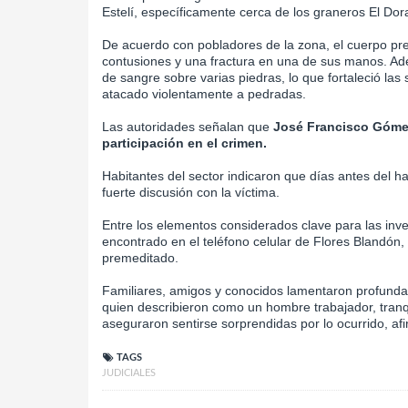
Estelí, específicamente cerca de los graneros El Do
De acuerdo con pobladores de la zona, el cuerpo pre
contusiones y una fractura en una de sus manos. A
de sangre sobre varias piedras, lo que fortaleció las
atacado violentamente a pedradas.
Las autoridades señalan que
José Francisco Góme
participación en el crimen.
Habitantes del sector indicaron que días antes del h
fuerte discusión con la víctima.
Entre los elementos considerados clave para las in
encontrado en el teléfono celular de Flores Blandón, 
premeditado.
Familiares, amigos y conocidos lamentaron profunda
quien describieron como un hombre trabajador, tranq
aseguraron sentirse sorprendidas por lo ocurrido, af
TAGS
JUDICIALES