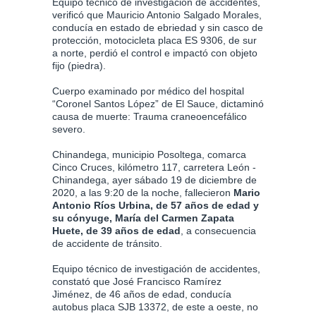
Equipo técnico de investigación de accidentes,
verificó que Mauricio Antonio Salgado Morales,
conducía en estado de ebriedad y sin casco de
protección, motocicleta placa ES 9306, de sur
a norte, perdió el control e impactó con objeto
fijo (piedra).
Cuerpo examinado por médico del hospital
“Coronel Santos López” de El Sauce, dictaminó
causa de muerte: Trauma craneoencefálico
severo.
Chinandega, municipio Posoltega, comarca
Cinco Cruces, kilómetro 117, carretera León -
Chinandega, ayer sábado 19 de diciembre de
2020, a las 9:20 de la noche, fallecieron
Mario
Antonio Ríos Urbina, de 57 años de edad y
su cónyuge, María del Carmen Zapata
Huete, de 39 años de edad
, a consecuencia
de accidente de tránsito.
Equipo técnico de investigación de accidentes,
constató que José Francisco Ramírez
Jiménez, de 46 años de edad, conducía
autobus placa SJB 13372, de este a oeste, no