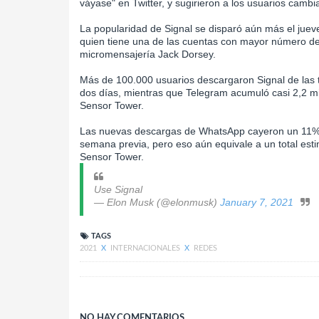
váyase" en Twitter, y sugirieron a los usuarios camb
La popularidad de Signal se disparó aún más el jue
quien tiene una de las cuentas con mayor número de se
micromensajería Jack Dorsey.
Más de 100.000 usuarios descargaron Signal de las t
dos días, mientras que Telegram acumuló casi 2,2 mi
Sensor Tower.
Las nuevas descargas de WhatsApp cayeron un 11% e
semana previa, pero eso aún equivale a un total estim
Sensor Tower.
Use Signal
— Elon Musk (@elonmusk)
January 7, 2021
TAGS
2021
X
INTERNACIONALES
X
REDES
NO HAY COMENTARIOS