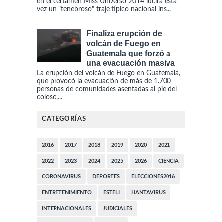
en el certamen Miss Universo 2014 lucirá esta
vez un "tenebroso" traje típico nacional ins...
Finaliza erupción de
volcán de Fuego en
Guatemala que forzó a
una evacuación masiva
La erupción del volcán de Fuego en Guatemala,
que provocó la evacuación de más de 1.700
personas de comunidades asentadas al pie del
coloso,...
CATEGORÍAS
2016
2017
2018
2019
2020
2021
2022
2023
2024
2025
2026
CIENCIA
CORONAVIRUS
DEPORTES
ELECCIONES2016
ENTRETENIMIENTO
ESTELI
HANTAVIRUS
INTERNACIONALES
JUDICIALES