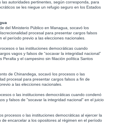
as las autoridades pertinentes, según corresponda, para
cráticos se les niegue un refugio seguro en los Estados
agua
ede del Ministerio Público en Managua, socavó los
discrecionalidad procesal para presentar cargos falsos
en el período previo a las elecciones nacionales.
 procesos o las instituciones democráticas cuando
rgos vagos y falsos de “socavar la integridad nacional”
is Peralta y el campesino sin filiación política Santos
mento de Chinandega, socavó los procesos o las
idad procesal para presentar cargos falsos a fin de
previo a las elecciones nacionales.
ocesos o las instituciones democráticas cuando condenó
s y falsos de "socavar la integridad nacional" en el juicio
los procesos o las instituciones democráticas al ejercer la
n de encarcelar a los opositores al régimen en el período