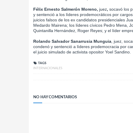
Félix Ernesto Salmerón Moreno,
juez
,
socavó los p
y sentenció a los líderes prodemocráticos por cargos 
juicios falsos de los ex candidatos presidenciales J
Medardo Mairena; los líderes cívicos Pedro Mena, Jo
Quintanilla Hernández, Roger Reyes; y el líder empre
Rolando Salvador Sanarrusia Munguia
, juez, soc
condenó y sentenció a líderes prodemocracia por car
el juicio simulado de activista opositor Yoel Sandino.
TAGS
INTERNACIONALES
NO HAY COMENTARIOS