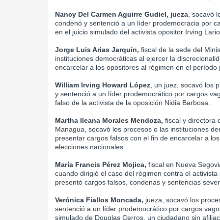
Nancy Del Carmen Aguirre Gudiel, jueza
, socavó l
condenó y sentenció a un líder prodemocracia por car
en el juicio simulado del activista opositor Irving Lario
Jorge Luis Arias Jarquín,
fiscal de la sede del Min
instituciones democráticas al ejercer la discrecionali
encarcelar a los opositores al régimen en el período 
William Irving Howard López
, un juez, socavó los
y sentenció a un líder prodemocrático por cargos vago
falso de la activista de la oposición Nidia Barbosa.
Martha Ileana Morales Mendoza,
fiscal y directora 
Managua, socavó los procesos o las instituciones dem
presentar cargos falsos con el fin de encarcelar a lo
elecciones nacionales.
María Francis Pérez Mojica,
fiscal en Nueva Segovia
cuando dirigió el caso del régimen contra el activist
presentó cargos falsos, condenas y sentencias sever
Verónica Fiallos Moncada,
jueza, socavó los proce
sentenció a un líder prodemocrático por cargos vagos 
simulado de Douglas Cerros, un ciudadano sin afiliaci