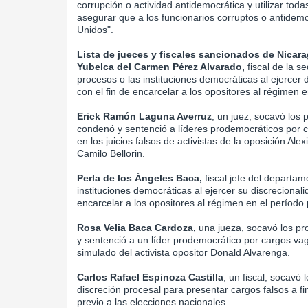
corrupción o actividad antidemocrática y utilizar tod
asegurar que a los funcionarios corruptos o antidemo
Unidos".
Lista de jueces y fiscales sancionados de Nicar
Yubelca del Carmen Pérez Alvarado,
fiscal de la s
procesos o las instituciones democráticas al ejercer 
con el fin de encarcelar a los opositores al régimen 
Erick Ramón Laguna Averruz
, un juez, socavó los
condenó y sentenció a líderes prodemocráticos por ca
en los juicios falsos de activistas de la oposición Alex
Camilo Bellorin.
Perla de los Ángeles Baca,
fiscal jefe del departa
instituciones democráticas al ejercer su discrecional
encarcelar a los opositores al régimen en el período 
Rosa Velia Baca Cardoza,
una jueza, socavó los pr
y sentenció a un líder prodemocrático por cargos vago
simulado del activista opositor Donald Alvarenga.
Carlos Rafael Espinoza Castilla
, un fiscal, socavó 
discreción procesal para presentar cargos falsos a fi
previo a las elecciones nacionales.