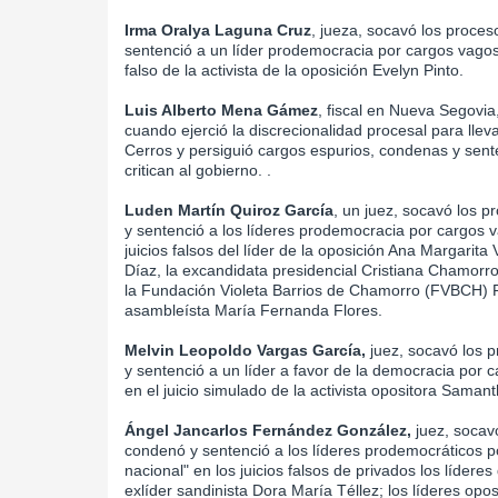
Irma Oralya Laguna Cruz
, jueza, socavó los proce
sentenció a un líder prodemocracia por cargos vagos y
falso de la activista de la oposición Evelyn Pinto.
Luis Alberto Mena Gámez
, fiscal en Nueva Segovia
cuando ejerció la discrecionalidad procesal para llev
Cerros y persiguió cargos espurios, condenas y sent
critican al gobierno. .
Luden Martín Quiroz García
, un juez, socavó los 
y sentenció a los líderes prodemocracia por cargos va
juicios falsos del líder de la oposición Ana Margarita 
Díaz, la excandidata presidencial Cristiana Chamorr
la Fundación Violeta Barrios de Chamorro (FVBCH) 
asambleísta María Fernanda Flores.
Melvin Leopoldo Vargas García,
juez, socavó los p
y sentenció a un líder a favor de la democracia por c
en el juicio simulado de la activista opositora Samant
Ángel Jancarlos Fernández González,
juez, socav
condenó y sentenció a los líderes prodemocráticos po
nacional" en los juicios falsos de privados los lídere
exlíder sandinista Dora María Téllez; los líderes opo