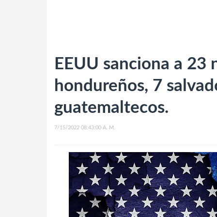
EEUU sanciona a 23 n
hondureños, 7 salvad
guatemaltecos.
7/15/2022 08:43:00 A. M.