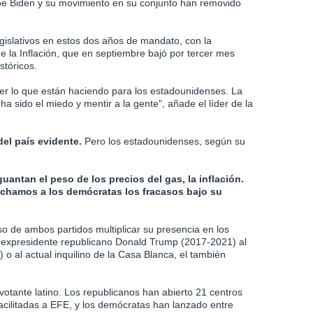
oe Biden y su movimiento en su conjunto han removido
gislativos en estos dos años de mandato, con la
e la Inflación, que en septiembre bajó por tercer mes
stóricos.
er lo que están haciendo para los estadounidenses. La
a sido el miedo y mentir a la gente", añade el líder de la
el país evidente.
Pero los estadounidenses, según su
antan el peso de los precios del gas, la inflación.
ochamos a los demócratas los fracasos bajo su
so de ambos partidos multiplicar su presencia en los
el expresidente republicano Donald Trump (2017-2021) al
al actual inquilino de la Casa Blanca, el también
votante latino. Los republicanos han abierto 21 centros
facilitadas a EFE, y los demócratas han lanzado entre