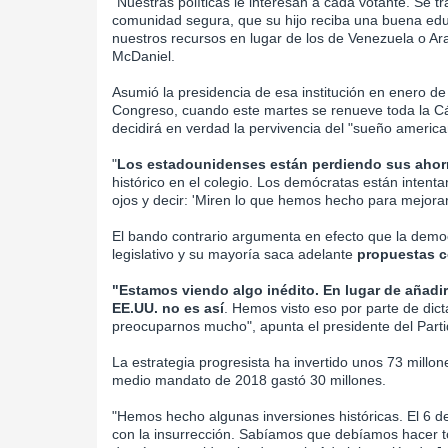
"Nuestras políticas le interesan a cada votante. Se 
comunidad segura, que su hijo reciba una buena edu
nuestros recursos en lugar de los de Venezuela o Ara
McDaniel.
Asumió la presidencia de esa institución en enero de
Congreso, cuando este martes se renueve toda la Cá
decidirá en verdad la pervivencia del "sueño america
"
Los estadounidenses están perdiendo sus ahor
histórico en el colegio. Los demócratas están intent
ojos y decir: 'Miren lo que hemos hecho para mejorar 
El bando contrario argumenta en efecto que la democ
legislativo y su mayoría saca adelante
propuestas co
"Estamos viendo algo inédito. En lugar de añadir
EE.UU. no es así
. Hemos visto eso por parte de dic
preocuparnos mucho", apunta el presidente del Part
La estrategia progresista ha invertido unos 73 millon
medio mandato de 2018 gastó 30 millones.
"Hemos hecho algunas inversiones históricas. El 6 d
con la insurrección. Sabíamos que debíamos hacer tod