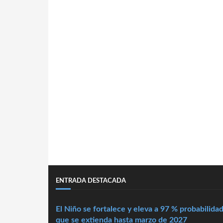
ENTRADA DESTACADA
El Niño se fortalece y eleva a 97 % probabilida
que se extienda hasta marzo de 2027