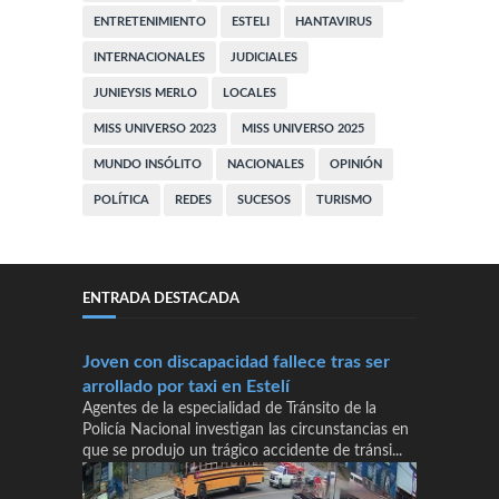
ENTRETENIMIENTO
ESTELI
HANTAVIRUS
INTERNACIONALES
JUDICIALES
JUNIEYSIS MERLO
LOCALES
MISS UNIVERSO 2023
MISS UNIVERSO 2025
MUNDO INSÓLITO
NACIONALES
OPINIÓN
POLÍTICA
REDES
SUCESOS
TURISMO
ENTRADA DESTACADA
Joven con discapacidad fallece tras ser
arrollado por taxi en Estelí
Agentes de la especialidad de Tránsito de la
Policía Nacional investigan las circunstancias en
que se produjo un trágico accidente de tránsi...