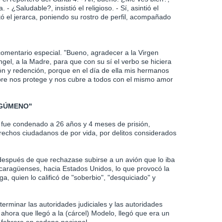
 - ¿Saludable?, insistió el religioso. - Sí, asintió el
ó el jerarca, poniendo su rostro de perfil, acompañado
 comentario especial. "Bueno, agradecer a la Virgen
gel, a la Madre, para que con su sí el verbo se hiciera
ón y redención, porque en el día de ella mis hermanos
pre nos protege y nos cubre a todos con el mismo amor
RGÚMENO"
 fue condenado a 26 años y 4 meses de prisión,
rechos ciudadanos de por vida, por delitos considerados
 después de que rechazase subirse a un avión que lo iba
nicaragüenses, hacia Estados Unidos, lo que provocó la
a, quien lo calificó de "soberbio", "desquiciado" y
erminar las autoridades judiciales y las autoridades
hora que llegó a la (cárcel) Modelo, llegó que era un