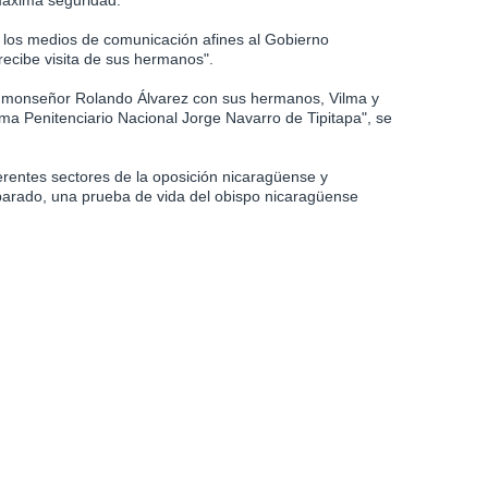
máxima seguridad.
e los medios de comunicación afines al Gobierno
recibe visita de sus hermanos".
vo monseñor Rolando Álvarez con sus hermanos, Vilma y
ma Penitenciario Nacional Jorge Navarro de Tipitapa", se
rentes sectores de la oposición nicaragüense y
arado, una prueba de vida del obispo nicaragüense