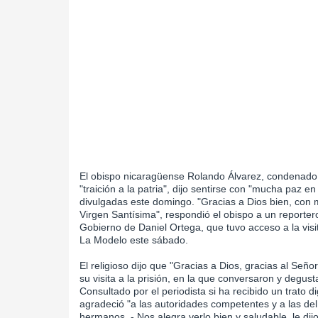
El obispo nicaragüense Rolando Álvarez, condenado 
"traición a la patria", dijo sentirse con "mucha paz e
divulgadas este domingo. "Gracias a Dios bien, con m
Virgen Santísima", respondió el obispo a un reportero
Gobierno de Daniel Ortega, que tuvo acceso a la visit
La Modelo este sábado.
El religioso dijo que "Gracias a Dios, gracias al Se
su visita a la prisión, en la que conversaron y degus
Consultado por el periodista si ha recibido un trato di
agradeció "a las autoridades competentes y a las del 
hermanos. - Nos alegra verlo bien y saludable, le dij