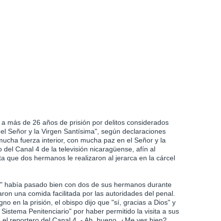
a más de 26 años de prisión por delitos considerados
n el Señor y la Virgen Santísima", según declaraciones
ucha fuerza interior, con mucha paz en el Señor y la
 del Canal 4 de la televisión nicaragüense, afín al
a que dos hermanos le realizaron al jerarca en la cárcel
ñor" había pasado bien con dos de sus hermanos durante
taron una comida facilitada por las autoridades del penal.
gno en la prisión, el obispo dijo que "sí, gracias a Dios" y
Sistema Penitenciario" por haber permitido la visita a sus
o el reportero del Canal 4. - Ah, bueno. ¿Me ves bien?,