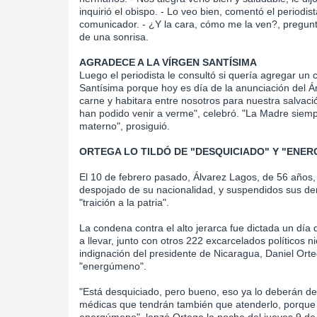
inquirió el obispo. - Lo veo bien, comentó el periodista.
comunicador. - ¿Y la cara, cómo me la ven?, pregunt
de una sonrisa.
AGRADECE A LA VÍRGEN SANTÍSIMA
Luego el periodista le consultó si quería agregar un
Santísima porque hoy es día de la anunciación del Án
carne y habitara entre nosotros para nuestra salvaci
han podido venir a verme", celebró. "La Madre siem
materno", prosiguió.
ORTEGA LO TILDÓ DE "DESQUICIADO" Y "ENE
El 10 de febrero pasado, Álvarez Lagos, de 56 años,
despojado de su nacionalidad, y suspendidos sus de
"traición a la patria".
La condena contra el alto jerarca fue dictada un día
a llevar, junto con otros 222 excarcelados políticos 
indignación del presidente de Nicaragua, Daniel Orteg
"energúmeno".
"Está desquiciado, pero bueno, eso ya lo deberán det
médicas que tendrán también que atenderlo, porque a