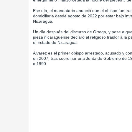
energúmeno", lanzó Ortega la noche del jueves 9 de
Ese día, el mandatario anunció que el obispo fue tr
domiciliaria desde agosto de 2022 por estar bajo inv
Nicaragua.
Un día después del discurso de Ortega, y pese a que
jueza nicaragüense declaró al religioso traidor a la pa
el Estado de Nicaragua.
Álvarez es el primer obispo arrestado, acusado y c
en 2007, tras coordinar una Junta de Gobierno de 1
a 1990.