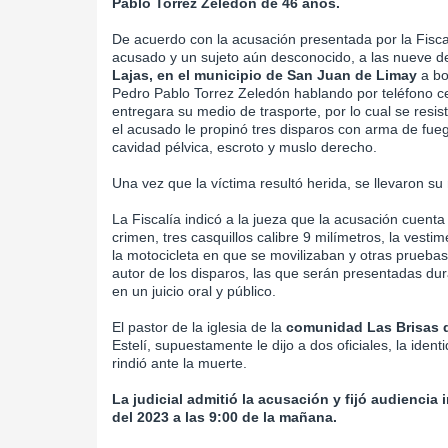
Pablo Torrez Zeledón de 46 años.
De acuerdo con la acusación presentada por la Fiscal 
acusado y un sujeto aún desconocido, a las nueve d
Lajas, en el municipio de San Juan de Limay
a bo
Pedro Pablo Torrez Zeledón hablando por teléfono cel
entregara su medio de trasporte, por lo cual se resis
el acusado le propinó tres disparos con arma de fuego
cavidad pélvica, escroto y muslo derecho.
Una vez que la víctima resultó herida, se llevaron su
La Fiscalía indicó a la jueza que la acusación cuenta
crimen, tres casquillos calibre 9 milímetros, la ves
la motocicleta en que se movilizaban y otras prueb
autor de los disparos, las que serán presentadas dur
en un juicio oral y público.
El pastor de la iglesia de la
comunidad Las Brisas 
Estelí, supuestamente le dijo a dos oficiales, la ide
rindió ante la muerte.
La judicial admitió la acusación y fijó audiencia 
del 2023 a las 9:00 de la mañana.