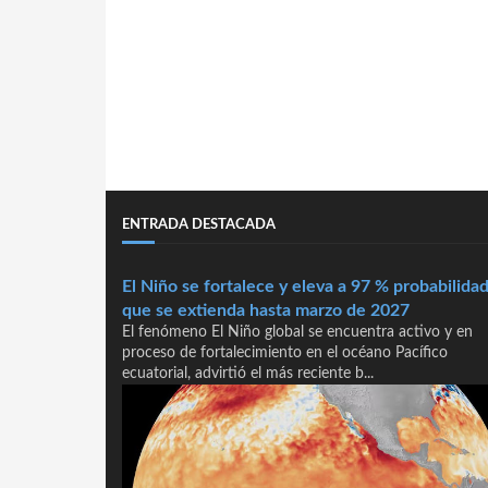
ENTRADA DESTACADA
El Niño se fortalece y eleva a 97 % probabilida
que se extienda hasta marzo de 2027
El fenómeno El Niño global se encuentra activo y en
proceso de fortalecimiento en el océano Pacífico
ecuatorial, advirtió el más reciente b...