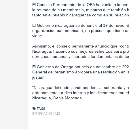
El Consejo Permanente de la OEA ha vuelto a lament
la retirada de su membresía, mientras que también h
tanto en el pueblo nicaragüense como en su relación
El Gobierno nicaragüense denunció el 19 de noviembr
organización panamericana, un proceso que tiene un
viene.
Asimismo, el consejo permanente anunció que "contin
Nicaragua, haciendo sus mejores esfuerzos para pro
derechos humanos y libertades fundamentales de tod
El Gobierno de Ortega anunció en noviembre de 202
General del organismo aprobara una resolución en la
justas".
"Nicaragua defiende la independencia, soberanía y a
ordenamiento jurídico interno y los dictámenes mundi
Nicaragua, Denis Moncada.
TAGS
INTERNACIONALES