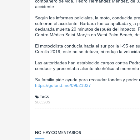
compañero de vida, Pedro Hernández Méndez, de 31 
accidente.
Según los informes policiales, la moto, conducida p
sufrieron el accidente. Barbara fue catapultada y, a 
declarada muerta 20 minutos después del impacto. Po
Centro Médico Saint Mary's en West Palm Beach, debi
El motociclista conducía hacia el sur por la I-95 en
Corolla 2019, este no se detuvo, ni redujo la velocida
Las autoridades han establecido cargos contra Pedro
conducir y presentaba aliento alcohólico al momento 
Su familia pide ayuda para recaudar fondos y poder r
https://gofund.me/09b21827
TAGS
SUCESOS
NO HAY COMENTARIOS