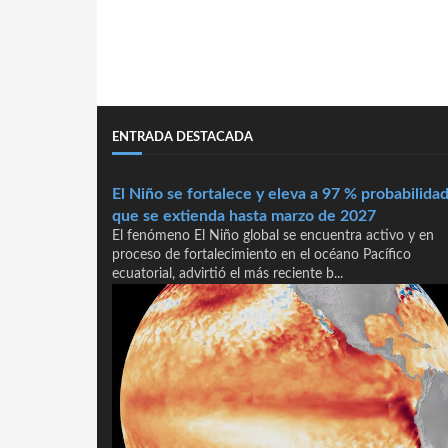
ENTRADA DESTACADA
El Niño se fortalece y eleva a 97 % probabilida
que se extienda hasta marzo de 2027
El fenómeno El Niño global se encuentra activo y en
proceso de fortalecimiento en el océano Pacífico
ecuatorial, advirtió el más reciente b...