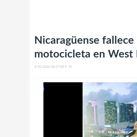
Nicaragüense fallece
motocicleta en West 
3/20/2024 06:57:00 P. M.