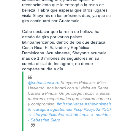
reconocimiento que le entregó a la reina de
belleza. Habrá que esperar que otros lugares
visita Sheynnis en los próximos días, ya que su
gira continuará por Guatemala.
Cabe destacar que la reina de belleza ha
estado de gira por varios paises
latinoamericanos, dentro de los que destaca
Costa Rica, El Salvador y República
Dominicana. Actualmente, Sheynnis acumula
más de 1.8 millones de seguidores en su
cuenta oficial de Instagram, en donde
comparte su día a día.
@sebastiansiero
Sheynnis Palacios, Miss
Universo, nos honró con su visita en Santa
Catarina Pinula. Un privilegio recibir a estas
mujeres excepcionales que inspiran con su belleza
y compromiso.
#missuniverse
#sheynnispalacios
#nicaragua
#guatemala
#scp
#Soy502
#SCP
#fyp
シ
#foryou
#tiktoker
#tiktok
#epic
♬ sonido original
- Sebastian Siero