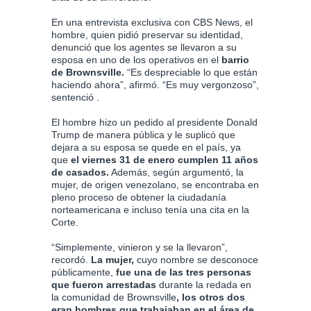
En una entrevista exclusiva con CBS News, el
hombre, quien pidió preservar su identidad,
denunció que los agentes se llevaron a su
esposa en uno de los operativos en el
barrio
de Brownsville.
“Es despreciable lo que están
haciendo ahora”, afirmó. “Es muy vergonzoso”,
sentenció .
El hombre hizo un pedido al presidente Donald
Trump de manera pública y le suplicó que
dejara a su esposa se quede en el país, ya
que
el viernes 31 de enero cumplen 11 años
de casados.
Además, según argumentó, la
mujer, de origen venezolano, se encontraba en
pleno proceso de obtener la ciudadanía
norteamericana e incluso tenía una cita en la
Corte.
“Simplemente, vinieron y se la llevaron”,
recordó.
La mujer,
cuyo nombre se desconoce
públicamente,
fue una de las tres personas
que fueron arrestadas
durante la redada en
la comunidad de Brownsville
, los otros dos
eran hombres que trabajaban en el área de