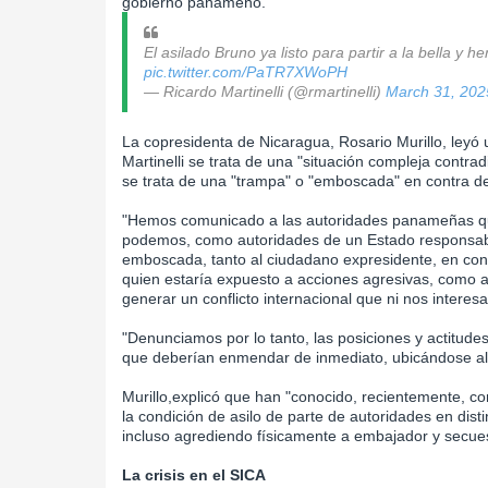
gobierno panameño.
El asilado Bruno ya listo para partir a la bella 
pic.twitter.com/PaTR7XWoPH
— Ricardo Martinelli (@rmartinelli)
March 31, 202
La copresidenta de Nicaragua, Rosario Murillo, leyó 
Martinelli se trata de una "situación compleja contra
se trata de una "trampa" o "emboscada" en contra d
"Hemos comunicado a las autoridades panameñas que
podemos, como autoridades de un Estado responsab
emboscada, tanto al ciudadano expresidente, en condi
quien estaría expuesto a acciones agresivas, como 
generar un conflicto internacional que ni nos intere
"Denunciamos por lo tanto, las posiciones y actitud
que deberían enmendar de inmediato, ubicándose al l
Murillo,explicó que han "conocido, recientemente, con
la condición de asilo de parte de autoridades en dis
incluso agrediendo físicamente a embajador y secues
La crisis en el SICA