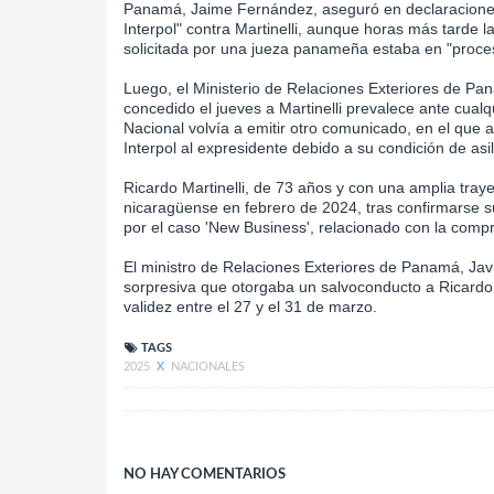
Panamá, Jaime Fernández, aseguró en declaraciones a
Interpol" contra Martinelli, aunque horas más tarde 
solicitada por una jueza panameña estaba en "proce
Luego, el Ministerio de Relaciones Exteriores de Pa
concedido el jueves a Martinelli prevalece ante cualqui
Nacional volvía a emitir otro comunicado, en el que 
Interpol al expresidente debido a su condición de asil
Ricardo Martinelli, de 73 años y con una amplia tray
nicaragüense en febrero de 2024, tras confirmarse s
por el caso 'New Business', relacionado con la com
El ministro de Relaciones Exteriores de Panamá, Jav
sorpresiva que otorgaba un salvoconducto a Ricardo M
validez entre el 27 y el 31 de marzo.
TAGS
2025
X
NACIONALES
NO HAY COMENTARIOS