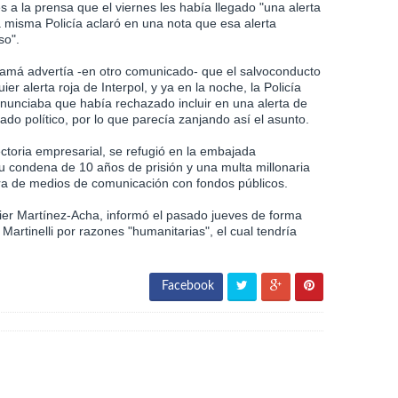
 la prensa que el viernes les había llegado "una alerta
la misma Policía aclaró en una nota que esa alerta
so".
namá advertía -en otro comunicado- que el salvoconducto
er alerta roja de Interpol, y ya en la noche, la Policía
anunciaba que había rechazado incluir en una alerta de
ado político, por lo que parecía zanjando así el asunto.
ectoria empresarial, se refugió en la embajada
u condena de 10 años de prisión y una multa millonaria
pra de medios de comunicación con fondos públicos.
ier Martínez-Acha, informó el pasado jueves de forma
artinelli por razones "humanitarias", el cual tendría
Facebook