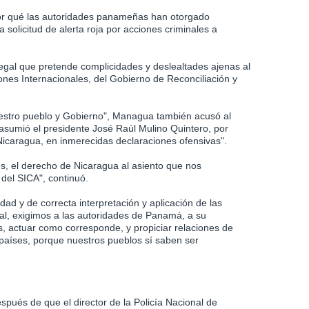
or qué las autoridades panameñas han otorgado
solicitud de alerta roja por acciones criminales a
legal que pretende complicidades y deslealtades ajenas al
nes Internacionales, del Gobierno de Reconciliación y
uestro pueblo y Gobierno", Managua también acusó al
sumió el presidente José Raúl Mulino Quintero, por
Nicaragua, en inmerecidas declaraciones ofensivas".
s, el derecho de Nicaragua al asiento que nos
del SICA", continuó.
d y de correcta interpretación y aplicación de las
nal, exigimos a las autoridades de Panamá, a su
es, actuar como corresponde, y propiciar relaciones de
países, porque nuestros pueblos sí saben ser
spués de que el director de la Policía Nacional de