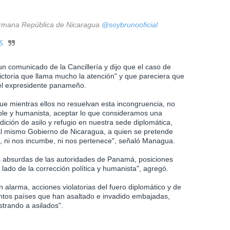
y hermana República de Nicaragua
@soybrunooficial
5
un comunicado de la Cancillería y dijo que el caso de
dictoria que llama mucho la atención" y que pareciera que
el expresidente panameño.
 mientras ellos no resuelvan esta incongruencia, no
le y humanista, aceptar lo que consideramos una
ción de asilo y refugio en nuestra sede diplomática,
al mismo Gobierno de Nicaragua, a quien se pretende
sa, ni nos incumbe, ni nos pertenece", señaló Managua.
es absurdas de las autoridades de Panamá, posiciones
ado de la corrección política y humanista", agregó.
 alarma, acciones violatorias del fuero diplomático y de
tintos países que han asaltado e invadido embajadas,
trando a asilados".