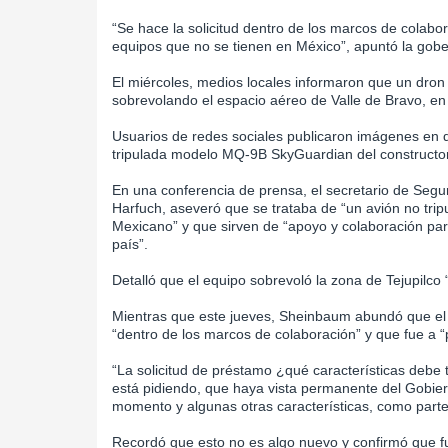
“Se hace la solicitud dentro de los marcos de colab
equipos que no se tienen en México”, apuntó la gob
El miércoles, medios locales informaron que un dron
sobrevolando el espacio aéreo de Valle de Bravo, en
Usuarios de redes sociales publicaron imágenes en d
tripulada modelo MQ-9B SkyGuardian del constructo
En una conferencia de prensa, el secretario de Seg
Harfuch, aseveró que se trataba de “un avión no trip
Mexicano” y que sirven de “apoyo y colaboración pa
país”.
Detalló que el equipo sobrevoló la zona de Tejupilco 
Mientras que este jueves, Sheinbaum abundó que el eq
“dentro de los marcos de colaboración” y que fue a “
“La solicitud de préstamo ¿qué características deb
está pidiendo, que haya vista permanente del Gobie
momento y algunas otras características, como parte 
Recordó que esto no es algo nuevo y confirmó que fu