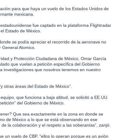
oración para que haya un vuelo de los Estados Unidos de
ernante mexicana.
 estadounidense fue captado en la plataforma Flightradar
 el Estado de México.
onde se podía apreciar el recorrido de la aeronave no
r General Atomics.
uridad y Protección Ciudadana de México, Omar García
ulado que vuelan a petición específica del Gobierno
ra investigaciones que nosotros tenemos en nuestro
“y otras áreas del Estado de México”.
uipo, que funciona a baja altitud, se solicitó a EE.UU.
petición” del Gobierno de México.
e tener? Que sea exactamente en la zona en donde se
rno de México a lo que se está observando en ese
de la colaboración y el respeto a las soberanías”, zanjó.
e un vuelo de CBP, "ellos lo operan porque es un avión