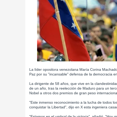
La líder opositora venezolana María Corina Machado
Paz por su "incansable" defensa de la democracia e
La dirigente de 58 años, que vive en la clandestini
de un año, tras la reelección de Maduro para un te
Nobel a otros dos premios de gran peso internacional
"Este inmenso reconocimiento a la lucha de todos lo
conquistar la Libertad", dijo en X esta ingeniera casad
"Estamos en el umbral de la victoria", añadió. "Hoy