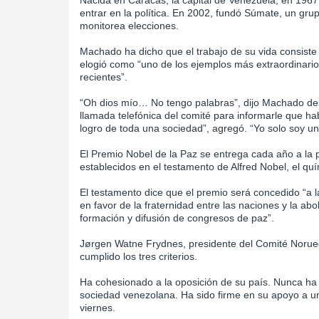
Nacida en Caracas, la capital de Venezuela, en 1967
entrar en la política. En 2002, fundó Súmate, un gru
monitorea elecciones.
Machado ha dicho que el trabajo de su vida consiste
elogió como “uno de los ejemplos más extraordinarios
recientes”.
“Oh dios mío… No tengo palabras”, dijo Machado de
llamada telefónica del comité para informarle que h
logro de toda una sociedad”, agregó. “Yo solo soy u
El Premio Nobel de la Paz se entrega cada año a la
establecidos en el testamento de Alfred Nobel, el qu
El testamento dice que el premio será concedido “a 
en favor de la fraternidad entre las naciones y la abo
formación y difusión de congresos de paz”.
Jørgen Watne Frydnes, presidente del Comité Norue
cumplido los tres criterios.
Ha cohesionado a la oposición de su país. Nunca ha fl
sociedad venezolana. Ha sido firme en su apoyo a una
viernes.