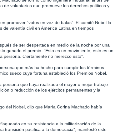
, Machado se formó como ingeniera industrial antes de
po de voluntarios que promueve los derechos políticos y
 en promover “votos en vez de balas”. El comité Nobel la
 de valentía civil en América Latina en tiempos
spués de ser despertada en medio de la noche por una
abía ganado el premio. “Esto es un movimiento, esto es un
na persona. Ciertamente no merezco esto”.
 persona que más ha hecho para cumplir los términos
ímico sueco cuya fortuna estableció los Premios Nobel.
la persona que haya realizado el mayor o mejor trabajo
lición o reducción de los ejércitos permanentes y la
go del Nobel, dijo que María Corina Machado había
aqueado en su resistencia a la militarización de la
 transición pacífica a la democracia”, manifestó este