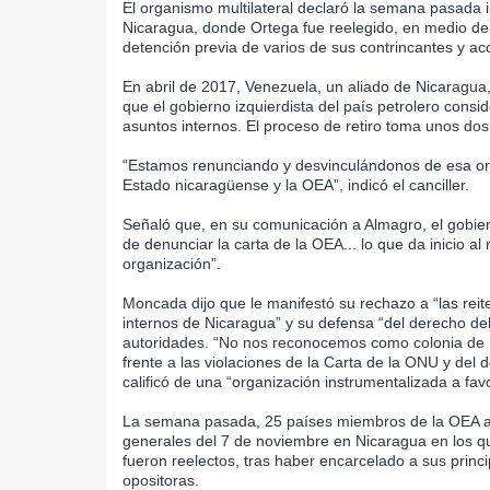
El organismo multilateral declaró la semana pasada i
Nicaragua, donde Ortega fue reelegido, en medio de d
detención previa de varios de sus contrincantes y acc
En abril de 2017, Venezuela, un aliado de Nicaragua,
que el gobierno izquierdista del país petrolero consi
asuntos internos. El proceso de retiro toma unos dos
“Estamos renunciando y desvinculándonos de esa org
Estado nicaragüense y la OEA”, indicó el canciller.
Señaló que, en su comunicación a Almagro, el gobier
de denunciar la carta de la OEA... lo que da inicio al 
organización”.
Moncada dijo que le manifestó su rechazo a “las reit
internos de Nicaragua” y su defensa “del derecho de
autoridades. “No nos reconocemos como colonia de ni
frente a las violaciones de la Carta de la ONU y del 
calificó de una “organización instrumentalizada a fa
La semana pasada, 25 países miembros de la OEA ap
generales del 7 de noviembre en Nicaragua en los qu
fueron reelectos, tras haber encarcelado a sus princip
opositoras.