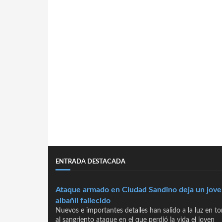
ENTRADA DESTACADA
Ataque armado en Ciudad Sandino deja un jov
albañil fallecido
Nuevos e importantes detalles han salido a la luz en t
al sangriento ataque en el que perdió la vida el joven