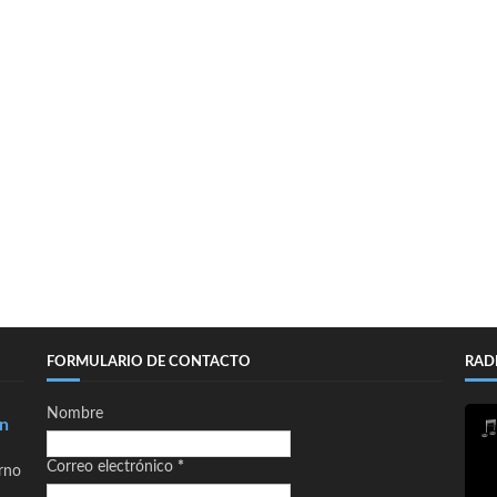
FORMULARIO DE CONTACTO
RAD
Nombre
en
Correo electrónico
*
orno