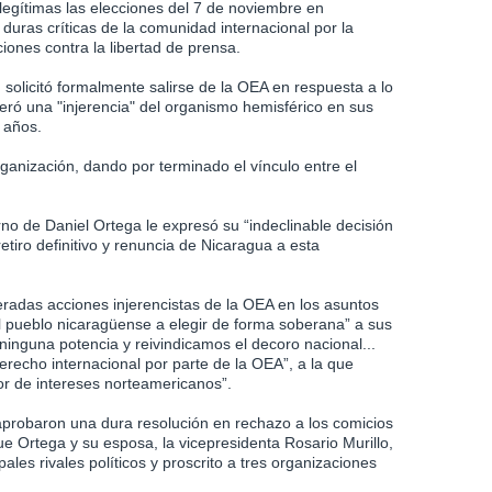
legítimas las elecciones del 7 de noviembre en
uras críticas de la comunidad internacional por la
iones contra la libertad de prensa.
 solicitó formalmente salirse de la OEA en respuesta a lo
deró una "injerencia" del organismo hemisférico en sus
 años.
anización, dando por terminado el vínculo entre el
no de Daniel Ortega le expresó su “indeclinable decisión
retiro definitivo y renuncia de Nicaragua a esta
eradas acciones injerencistas de la OEA en los asuntos
l pueblo nicaragüense a elegir de forma soberana” a sus
nguna potencia y reivindicamos el decoro nacional...
derecho internacional por parte de la OEA”, a la que
vor de intereses norteamericanos”.
robaron una dura resolución en rechazo a los comicios
e Ortega y su esposa, la vicepresidenta Rosario Murillo,
ales rivales políticos y proscrito a tres organizaciones