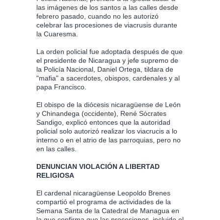
las imágenes de los santos a las calles desde
febrero pasado, cuando no les autorizó
celebrar las procesiones de viacrusis durante
la Cuaresma.
La orden policial fue adoptada después de que
el presidente de Nicaragua y jefe supremo de
la Policía Nacional, Daniel Ortega, tildara de
"mafia" a sacerdotes, obispos, cardenales y al
papa Francisco.
El obispo de la diócesis nicaragüense de León
y Chinandega (occidente), René Sócrates
Sandigo, explicó entonces que la autoridad
policial solo autorizó realizar los viacrucis a lo
interno o en el atrio de las parroquias, pero no
en las calles.
DENUNCIAN VIOLACIÓN A LIBERTAD
RELIGIOSA
El cardenal nicaragüense Leopoldo Brenes
compartió el programa de actividades de la
Semana Santa de la Catedral de Managua en
la que confirma que las procesiones, incluido el