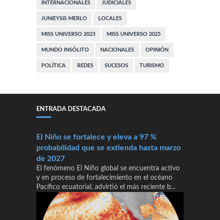
INTERNACIONALES
JUDICIALES
JUNIEYSIS MERLO
LOCALES
MISS UNIVERSO 2023
MISS UNIVERSO 2025
MUNDO INSÓLITO
NACIONALES
OPINIÓN
POLÍTICA
REDES
SUCESOS
TURISMO
ENTRADA DESTACADA
El Niño se fortalece y eleva a 97 %
probabilidad que se extienda hasta marzo
de 2027
El fenómeno El Niño global se encuentra activo
y en proceso de fortalecimiento en el océano
Pacífico ecuatorial, advirtió el más reciente b...