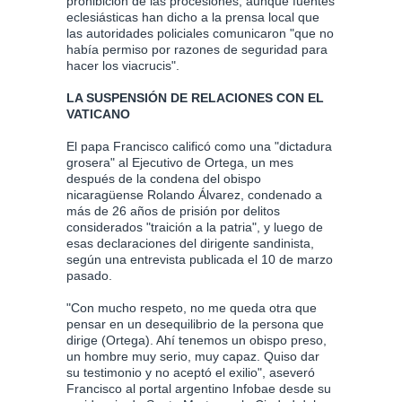
prohibición de las procesiones, aunque fuentes
eclesiásticas han dicho a la prensa local que
las autoridades policiales comunicaron "que no
había permiso por razones de seguridad para
hacer los viacrucis".
LA SUSPENSIÓN DE RELACIONES CON EL
VATICANO
El papa Francisco calificó como una "dictadura
grosera" al Ejecutivo de Ortega, un mes
después de la condena del obispo
nicaragüense Rolando Álvarez, condenado a
más de 26 años de prisión por delitos
considerados "traición a la patria", y luego de
esas declaraciones del dirigente sandinista,
según una entrevista publicada el 10 de marzo
pasado.
"Con mucho respeto, no me queda otra que
pensar en un desequilibrio de la persona que
dirige (Ortega). Ahí tenemos un obispo preso,
un hombre muy serio, muy capaz. Quiso dar
su testimonio y no aceptó el exilio", aseveró
Francisco al portal argentino Infobae desde su