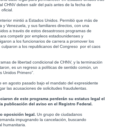
nal CHNV deben salir del país antes de la fecha de
oficial.
anterior mintió a Estados Unidos. Permitió que más de
a y Venezuela, y sus familiares directos, con una
nidos a través de estos desastrosos programas de
 para competir por empleos estadounidenses y
igaron a los funcionarios de carrera a promover los
 culparon a los republicanos del Congreso por el caos
ramas de libertad condicional de CHNV, y la terminación
otaron, es un regreso a políticas de sentido común, un
os Unidos Primero”.
e en agosto pasado bajo el mandato del expresidente
ar las acusaciones de solicitudes fraudulentas.
ciaron de este programa perderán su estatus legal el
la publicación del aviso en el Registro Federal.
o oposición legal.
Un grupo de ciudadanos
demanda impugnando la cancelación, buscando
al humanitaria.