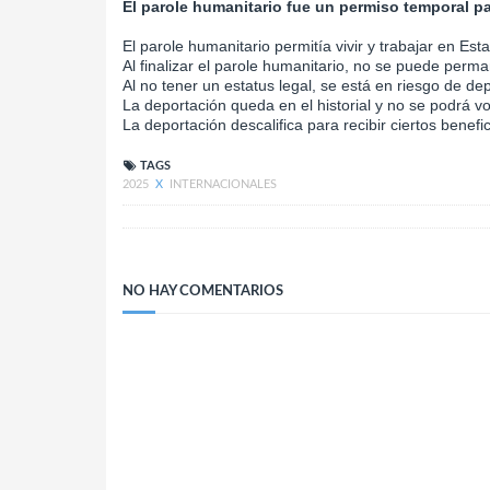
El parole humanitario fue un permiso temporal p
El parole humanitario permitía vivir y trabajar en E
Al finalizar el parole humanitario, no se puede per
Al no tener un estatus legal, se está en riesgo de dep
La deportación queda en el historial y no se podrá v
La deportación descalifica para recibir ciertos benefi
TAGS
2025
X
INTERNACIONALES
NO HAY COMENTARIOS