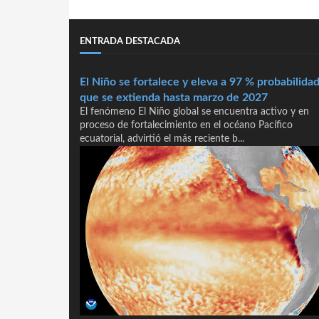
ENTRADA DESTACADA
El Niño se fortalece y eleva a 97 % probabilida
que se extienda hasta marzo de 2027
El fenómeno El Niño global se encuentra activo y en
proceso de fortalecimiento en el océano Pacífico
ecuatorial, advirtió el más reciente b...